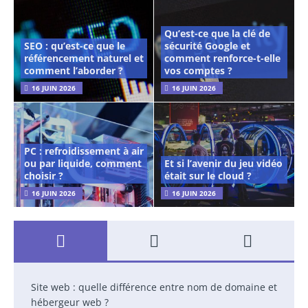
Qu’est-ce que la clé de
SEO : qu’est-ce que le
sécurité Google et
référencement naturel et
comment renforce-t-elle
comment l’aborder ?
vos comptes ?
16 JUIN 2026
16 JUIN 2026
PC : refroidissement à air
ou par liquide, comment
Et si l’avenir du jeu vidéo
choisir ?
était sur le cloud ?
16 JUIN 2026
16 JUIN 2026
Site web : quelle différence entre nom de domaine et
hébergeur web ?