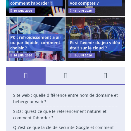
comment l’aborder ?
vos comptes ?
16 JUIN 2026
16 JUIN 2026
PC : refroidissement à air
ou par liquide, comment
Et si l’avenir du jeu vidéo
choisir ?
était sur le cloud ?
16 JUIN 2026
16 JUIN 2026
Site web : quelle différence entre nom de domaine et
hébergeur web ?
SEO : qu’est-ce que le référencement naturel et
comment l’aborder ?
Qu’est-ce que la clé de sécurité Google et comment