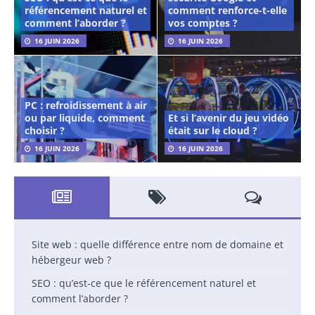
référencement naturel et
comment renforce-t-elle
comment l’aborder ?
vos comptes ?
16 JUIN 2026
16 JUIN 2026
PC : refroidissement à air
ou par liquide, comment
Et si l’avenir du jeu vidéo
choisir ?
était sur le cloud ?
16 JUIN 2026
16 JUIN 2026
Site web : quelle différence entre nom de domaine et
hébergeur web ?
SEO : qu’est-ce que le référencement naturel et
comment l’aborder ?