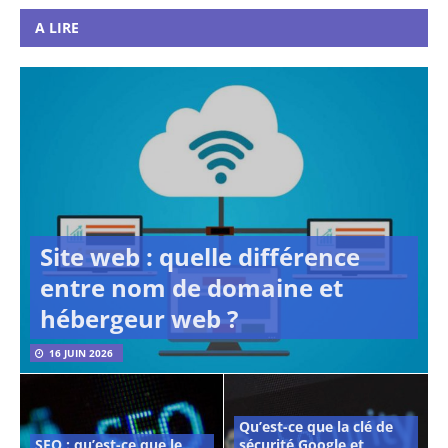
A LIRE
Site web : quelle différence
entre nom de domaine et
hébergeur web ?
16 JUIN 2026
Qu’est-ce que la clé de
SEO : qu’est-ce que le
sécurité Google et