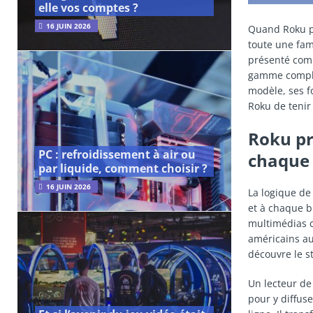
elle vos comptes ?
16 JUIN 2026
Quand Roku pr
toute une fam
présenté comm
gamme complè
modèle, ses f
Roku de tenir
Roku pr
PC : refroidissement à air ou
chaque
par liquide, comment choisir ?
16 JUIN 2026
La logique de
et à chaque b
multimédias c
américains au
découvre le st
Un lecteur de 
pour y diffuse