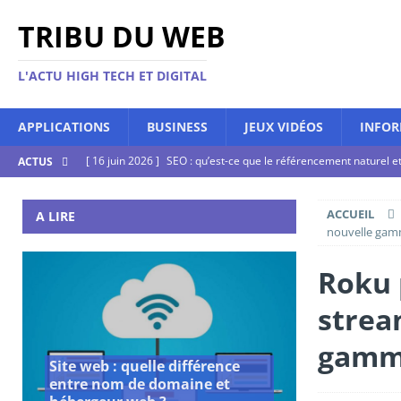
TRIBU DU WEB
L'ACTU HIGH TECH ET DIGITAL
APPLICATIONS
BUSINESS
JEUX VIDÉOS
INFOR
[ 16 juin 2026 ]
SEO : qu’est-ce que le référencement naturel 
ACTUS
[ 16 juin 2026 ]
Qu’est-ce que la clé de sécurité Google et com
ACCUEIL
A LIRE
[ 16 juin 2026 ]
PC : refroidissement à air ou par liquide, comm
nouvelle ga
[ 16 juin 2026 ]
Et si l’avenir du jeu vidéo était sur le cloud ?
Roku 
[ 16 juin 2026 ]
Site web : quelle différence entre nom de dom
strea
gam
Site web : quelle différence
entre nom de domaine et