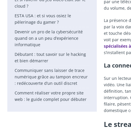
par une téléc
cloud ?
du volume, de
ESTA USA : et si vous osiez le
La présence d
pèlerinage du gamer ?
par la voix d
Devenir un pro de la cybersécurité
et touche dés
quand on a un peu d’expérience
voit par exe
informatique
spécialisées 
s’installent pa
Débutant : tout savoir sur le hacking
et bien démarrer
La connec
Communiquer sans laisser de trace
numérique grâce au tampon encreur
Sur un lecteu
: redécouverte d’un outil discret
vidéo. Une li
définition, t
Comment réaliser votre propre site
interruption.
web : le guide complet pour débuter
filaire, pèsen
domestique co
Le stre