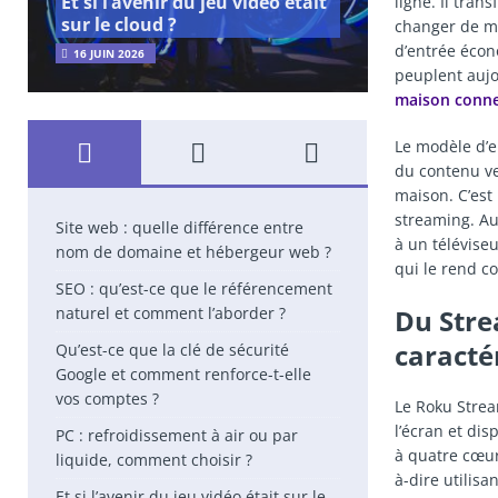
Et si l’avenir du jeu vidéo était
ligne. Il tran
sur le cloud ?
changer de ma
d’entrée écon
16 JUIN 2026
peuplent aujo
maison connec
Le modèle d’e
du contenu ve
maison. C’est
streaming. Au
Site web : quelle différence entre
à un télévise
nom de domaine et hébergeur web ?
qui le rend c
SEO : qu’est-ce que le référencement
naturel et comment l’aborder ?
Du Stre
caractér
Qu’est-ce que la clé de sécurité
Google et comment renforce-t-elle
vos comptes ?
Le Roku Strea
l’écran et di
PC : refroidissement à air ou par
à quatre cœur
liquide, comment choisir ?
à-dire utilisa
Et si l’avenir du jeu vidéo était sur le