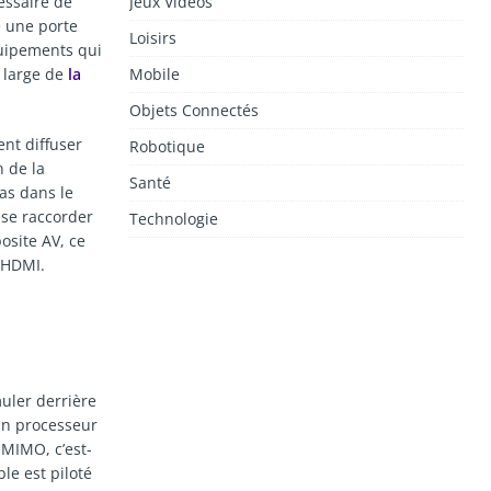
essaire de
Jeux Vidéos
e une porte
Loisirs
quipements qui
s large de
la
Mobile
Objets Connectés
nt diffuser
Robotique
 de la
Santé
as dans le
 se raccorder
Technologie
osite AV, ce
 HDMI.
uler derrière
 un processeur
 MIMO, c’est-
le est piloté