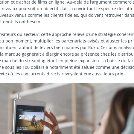
ation et d’achat de films en ligne. Au-delà de l’argument commercia
iveaux poursuit un objectif clair : couvrir tout le spectre des att
ouveaux venus comme les clients fidèles, qui doivent retrouver dans
ct dont ils ont besoin.
rvateurs du secteur, cette approche relève d’une stratégie cohérent
au bon moment, multiplier les partenariats avisés et ajuster les pr
stituent autant de leviers bien maniés par Roku. Certains analyst
 la marque gagnerait à élargir encore sa présence chez les distribu
le marché du streaming étant en pleine expansion. La baisse du ta
 sous les 100 dollars a notamment été saluée comme une décisio
xte où les concurrents directs revoyaient eux aussi leurs prix.