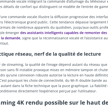
ommande vocale intégrant la commande d’allumage du téléviseur e
s détails de confort qui distinguent ce modèle de l’entrée de gam
’une commande vocale illustre la diffusion progressive des interfac
ans l’électronique grand public. Cette tendance dépasse largement l
ormais de nombreux appareils du quotidien, jusqu’aux outils profe
mple émerger
des assistants intelligents capables de remonter des
à la demande
, signe que la reconnaissance vocale et l’assistance a
rtout.
tique réseau, nerf de la qualité de lecture
r de streaming, la qualité de l’image dépend autant du réseau qu
aison sans fil instable provoque mises en mémoire tampon et chute
andis qu’une connexion robuste autorise la lecture en haute définiti
 C’est pourquoi les choix de connectivité, du Wi-Fi double bande au
t autant dans la fiche technique que la puce graphique. La fiabilité
nditionne directement l’expérience perçue par l’utilisateur.
aming 4K rendu possible sur le haut d