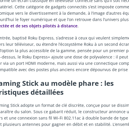
sforme un écran classique en téléviseur connecté sans qu’il soit néc
tériel. Cette catégorie de gadgets connectés s’est imposée comm
omique vers le divertissement à la demande, à l’image d’autres é
urd’hui le foyer numérique et que l’on retrouve dans l’univers plu
tée et de ses objets pilotés à distance
.
ntrée, baptisé Roku Express, s’adresse à ceux qui veulent simpleme
rs leur téléviseur, ou étendre l’écosystème Roku à un second écran
 l’option la plus accessible de la gamme, pensée pour un premier p
-dessus, le Roku Express+ ajoute une dose de polyvalence : il peut
ur via un port HDMI moderne, mais aussi via une connectique comp
ompatible avec des postes plus anciens encore dépourvus de prise
aming Stick au modèle phare : les
istiques détaillées
ming Stick adopte un format de clé discrète, conçue pour se dissim
sparaître du salon. Sous ce gabarit réduit, le constructeur annonce
s et une connexion sans fil Wi-Fi 802.11ac à double bande de type
nt plusieurs antennes pour gagner en débit et en stabilité. L’ensemb