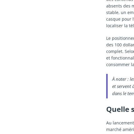
absents des m
stable, un em
casque pour l
localiser la 
Le positionne
des 100 dollar
complet. Selo
et fonctionna
consommer la 
À noter : l
et servent 
dans le tem
Quelle 
Au lancement,
marché améri