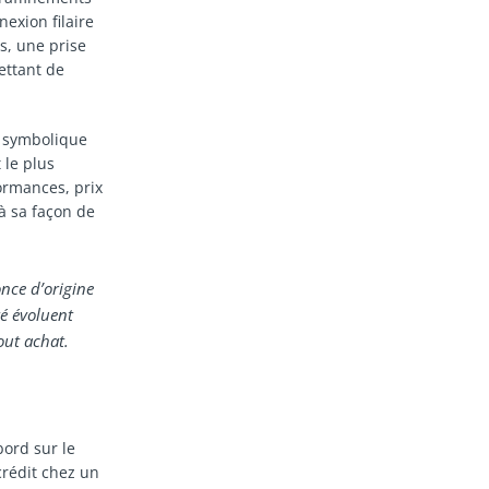
exion filaire
s, une prise
ettant de
e symbolique
 le plus
ormances, prix
à sa façon de
once d’origine
té évoluent
out achat.
ord sur le
rédit chez un