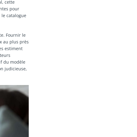
l, cette
entes pour
 le catalogue
e. Fournir le
ix au plus près
es estiment
teurs
rif du modèle
n judicieuse,