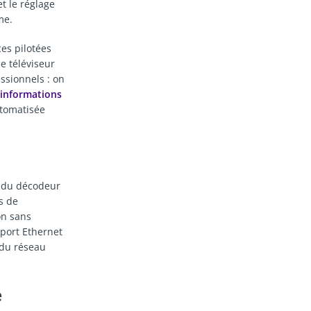
t le réglage
me.
es pilotées
e téléviseur
ssionnels : on
 informations
utomatisée
e du décodeur
s de
on sans
 port Ethernet
 du réseau
e