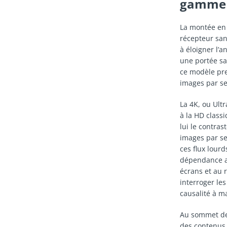
gamme
La montée en 
récepteur san
à éloigner l’
une portée sa
ce modèle pre
images par sec
La 4K, ou Ult
à la HD class
lui le contras
images par se
ces flux lour
dépendance au
écrans et au 
interroger les 
causalité à m
Au sommet de 
des contenus 