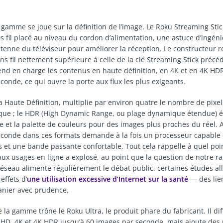
gamme se joue sur la définition de l’image. Le Roku Streaming Stic
s fil placé au niveau du cordon d’alimentation, une astuce d’ingéni
antenne du téléviseur pour améliorer la réception. Le constructeur 
ns fil nettement supérieure à celle de la clé Streaming Stick précé
nd en charge les contenus en haute définition, en 4K et en 4K HDR
onde, ce qui ouvre la porte aux flux les plus exigeants.
ra Haute Définition, multiplie par environ quatre le nombre de pixe
ique ; le HDR (High Dynamic Range, ou plage dynamique étendue) é
te et la palette de couleurs pour des images plus proches du réel. 
conde dans ces formats demande à la fois un processeur capable
ds et une bande passante confortable. Tout cela rappelle à quel poi
x usages en ligne a explosé, au point que la question de notre r
réseau alimente régulièrement le débat public, certaines études all
effets d’
une utilisation excessive d’Internet sur la santé
— des lie
anier avec prudence.
la gamme trône le Roku Ultra, le produit phare du fabricant. Il diff
HD, 4K et 4K HDR jusqu’à 60 images par seconde, mais ajoute des 