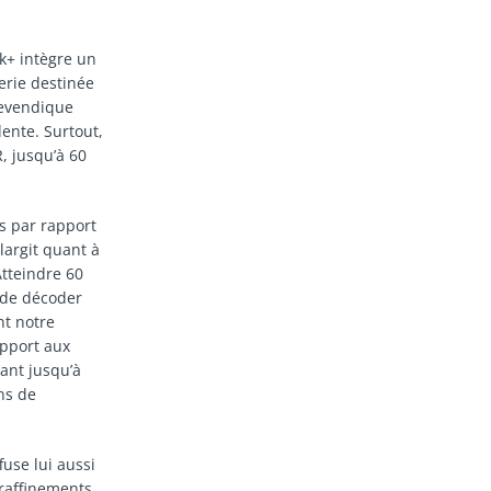
k+ intègre un
erie destinée
revendique
dente. Surtout,
, jusqu’à 60
ls par rapport
largit quant à
Atteindre 60
 de décoder
nt notre
apport aux
ant jusqu’à
ns de
use lui aussi
raffinements