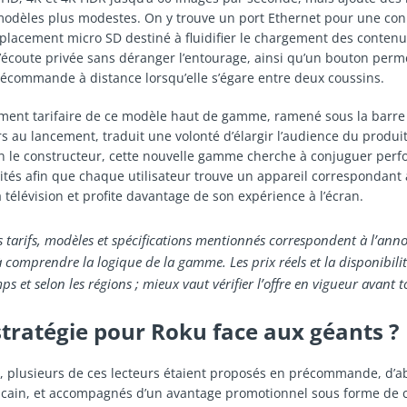
odèles plus modestes. On y trouve un port Ethernet pour une conn
placement micro SD destiné à fluidifier le chargement des contenu
’écoute privée sans déranger l’entourage, ainsi qu’un bouton perm
télécommande à distance lorsqu’elle s’égare entre deux coussins.
ment tarifaire de ce modèle haut de gamme, ramené sous la barr
s au lancement, traduit une volonté d’élargir l’audience du produit
n le constructeur, cette nouvelle gamme cherche à conjuguer perf
lités afin que chaque utilisateur trouve un appareil correspondant 
télévision et profite davantage de son expérience à l’écran.
es tarifs, modèles et spécifications mentionnés correspondent à l’ann
à comprendre la logique de la gamme. Les prix réels et la disponibili
ps et selon les régions ; mieux vaut vérifier l’offre en vigueur avant t
stratégie pour Roku face aux géants ?
 plusieurs de ces lecteurs étaient proposés en précommande, d’ab
cain, et accompagnés d’un avantage promotionnel sous forme de c