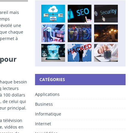
areil mais
temps
dévoilé une
ique chaque
 permet à
 pour
CATÉGORIES
 chaque besoin
q lecteurs
Applications
à 100 dollars
 de celui qui
Business
eur principal.
Informatique
a télévision
Internet
e, vidéos en