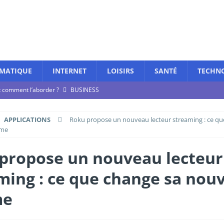
MATIQUE
INTERNET
LOISIRS
SANTÉ
TECHN
et comment l’aborder ?
BUSINESS
ment renforce-t-elle vos comptes ?
INTERNET
APPLICATIONS
Roku propose un nouveau lecteur streaming : ce qu
ent choisir ?
JEUX VIDÉOS
mme
JEUX VIDÉOS
propose un nouveau lecteur
aine et hébergeur web ?
INTERNET
ming : ce que change sa nouv
me