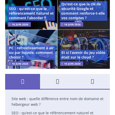
Qu’est-ce que la clé de
SEO : qu’est-ce que le
sécurité Google et
référencement naturel et
comment renforce-t-elle
comment l’aborder ?
vos comptes ?
16 JUIN 2026
16 JUIN 2026
PC : refroidissement à air
ou par liquide, comment
Et si l’avenir du jeu vidéo
choisir ?
était sur le cloud ?
16 JUIN 2026
16 JUIN 2026
Site web : quelle différence entre nom de domaine et
hébergeur web ?
SEO : qu’est-ce que le référencement naturel et