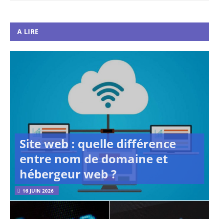
A LIRE
Site web : quelle différence
entre nom de domaine et
hébergeur web ?
16 JUIN 2026